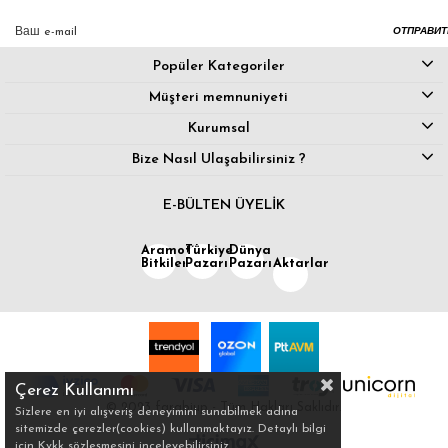
ОТПРАВИТ
Popüler Kategoriler
Müşteri memnuniyeti
Kurumsal
Bize Nasıl Ulaşabilirsiniz ?
E-BÜLTEN ÜYELİK
Aramotik
Türkiye
Dünya
Bitkiler
Pazarı
Pazarı
Aktarlar
Çerez Kullanımı
© 2023 farabiup - Tüm Hakları Saklıdır.
Sizlere en iyi alışveriş deneyimini sunabilmek adına
sitemizde çerezler(cookies) kullanmaktayız. Detaylı bilgi
için Kvkk sözleşmesini inceleyebilirsiniz.