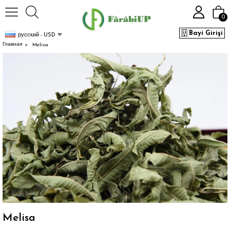
0
Bayi Girişi
русский - USD
Главная
Melisa
Melisa