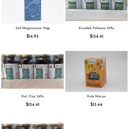
Saf Magnezyum Yağı
Kozalak Pekmezi 24'lü
$14.93
$134.41
Dut Özü 24'lü
Kids Macun
$134.41
$13.44