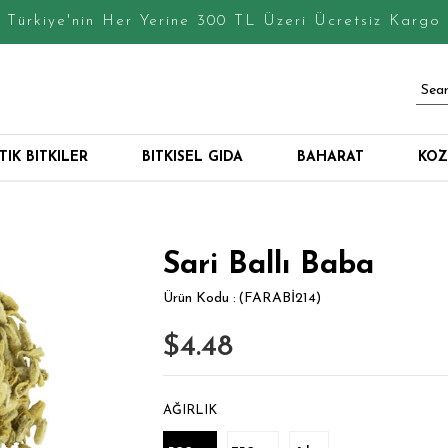
Türkiye'nin Her Yerine 300 TL Üzeri Ücretsiz Kargo
IK BITKILER
BITKISEL GIDA
BAHARAT
KOZ
Sari Ballı Baba
(FARABİ214)
$4.48
AĞIRLIK