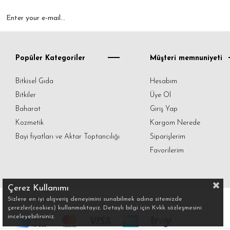
Popüler Kategoriler
Müşteri memnuniyeti
Bitkisel Gıda
Hesabım
Bitkiler
Üye Ol
Baharat
Giriş Yap
Kozmetik
Kargom Nerede
Bayi fiyatları ve Aktar Toptancılığı
Siparişlerim
Favorilerim
Çerez Kullanımı
Sizlere en iyi alışveriş deneyimini sunabilmek adına sitemizde
çerezler(cookies) kullanmaktayız. Detaylı bilgi için Kvkk sözleşmesini
inceleyebilirsiniz.