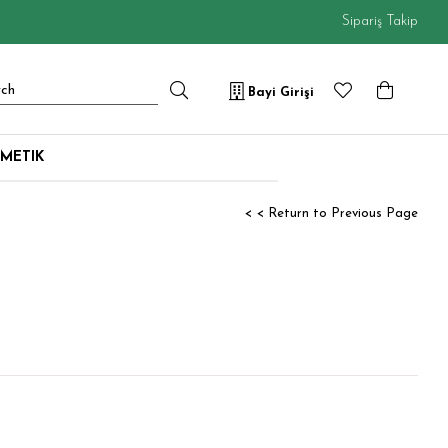
Sipariş Takip
Bayi Girişi
METIK
< < Return to Previous Page