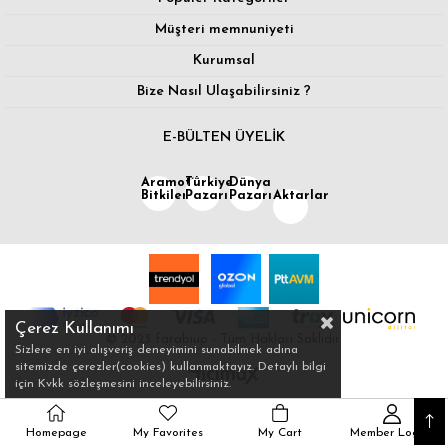
Müşteri memnuniyeti
Kurumsal
Bize Nasıl Ulaşabilirsiniz ?
E-BÜLTEN ÜYELİK
Aramotik
Türkiye
Dünya
Bitkiler
Pazarı
Pazarı
Aktarlar
Çerez Kullanımı
© 2023 farabiup - Tüm Hakları Saklıdır.
Sizlere en iyi alışveriş deneyimini sunabilmek adına
sitemizde çerezler(cookies) kullanmaktayız. Detaylı bilgi
için Kvkk sözleşmesini inceleyebilirsiniz.
Homepage
My Favorites
My Cart
Member Log In