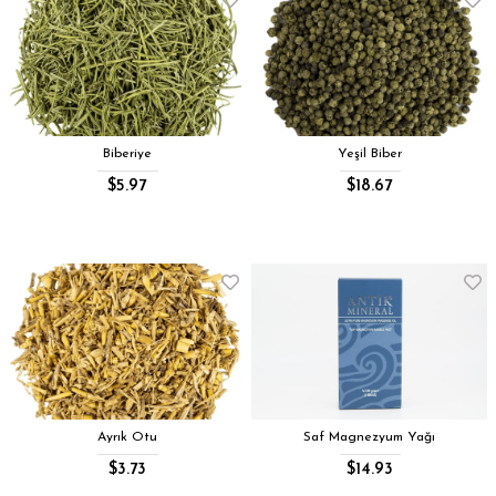
Biberiye
Yeşil Biber
$5.97
$18.67
Ayrık Otu
Saf Magnezyum Yağı
$3.73
$14.93