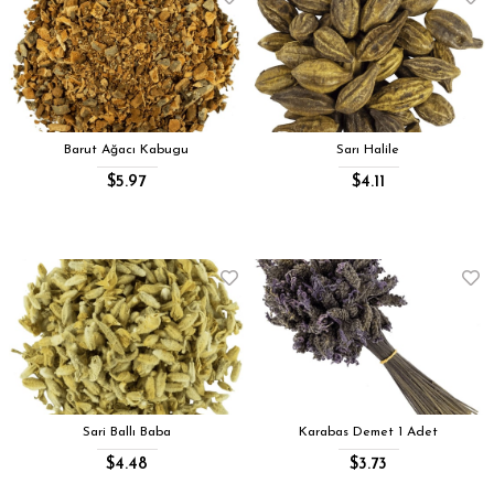
Barut Ağacı Kabugu
Sarı Halile
$5.97
$4.11
Sari Ballı Baba
Karabas Demet 1 Adet
$4.48
$3.73