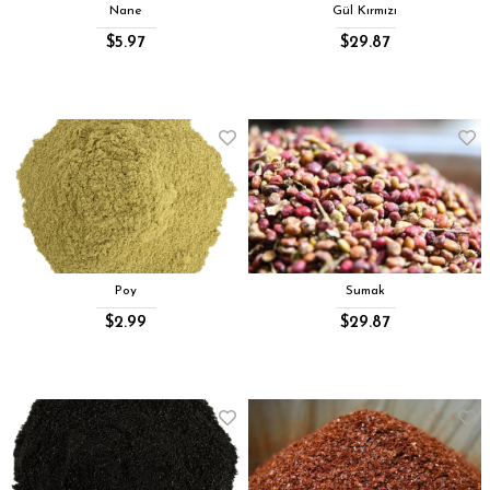
Nane
Gül Kırmızı
$5.97
$29.87
Poy
Sumak
$2.99
$29.87