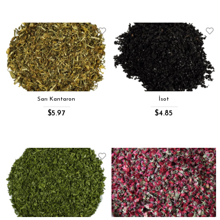
Sarı Kantaron
İsot
$5.97
$4.85