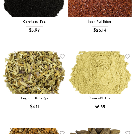
Corekotu Toz
İpek Pul Biber
$5.97
$26.14
Enginar Kabuğu
Zencefil Toz
$4.11
$6.35