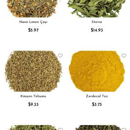
Nane Limon Çayı
Stevia
$5.97
$14.93
Kimyon Tohumu
Zerdecal Toz
$9.33
$3.73