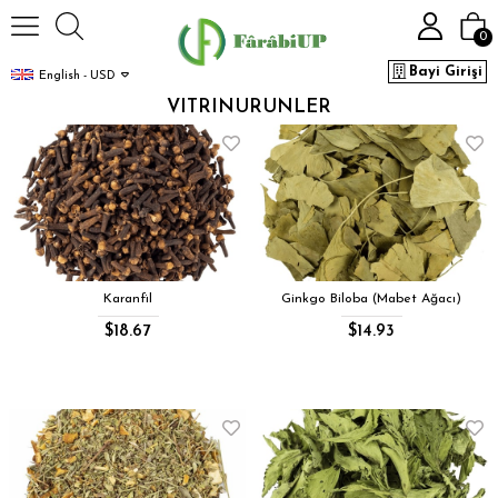
0
Bayi Girişi
English - USD
VITRINURUNLER
Karanfil
Ginkgo Biloba (Mabet Ağacı)
$18.67
$14.93